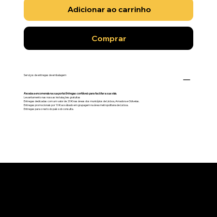
Adicionar ao carrinho
Comprar
Serviços de entregas de embalagem
Receba a encomenda na sua porta! Entregas confiáveis para facilitar a sua vida.
Levantamento nas nossas instalações gratuitas
Entregas dedicadas com um valor de 20 € nas áreas dos municípios de Lisboa, Amadora e Odivelas.
Entregas promocionais por 10 € ao sábado em grupagem na área metropolitana de Lisboa.
Entregas para o resto do país sob consulta.
Começar já a trabalhar