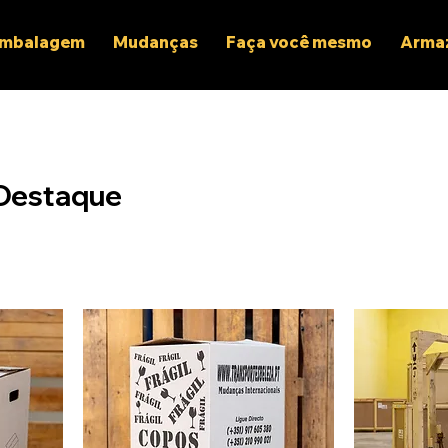
mbalagem
Mudanças
Faça você mesmo
Arma
Destaque