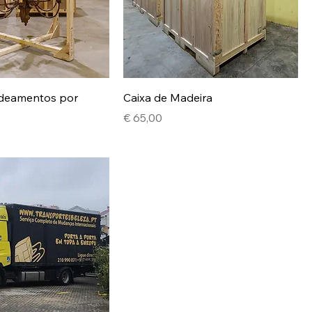
adeamentos por
Caixa de Madeira
Preço
€ 65,00