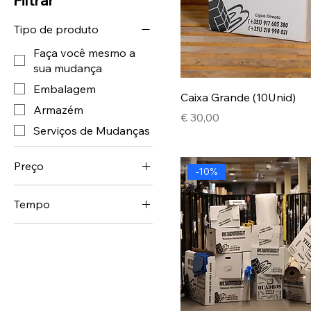
Filtrar
Tipo de produto
Faça você mesmo a
sua mudança
Embalagem
Caixa Grande (10Unid)
Armazém
Preço
€ 30,00
Serviços de Mudanças
Preço
-10%
Tempo
€ 18
€ 280
6 meses com
desconto 10 %
Mensal