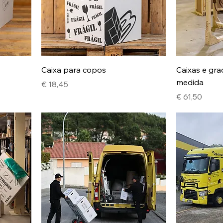
Caixa para copos
Caixas e gr
medida
Preço
€ 18,45
Preço
€ 61,50